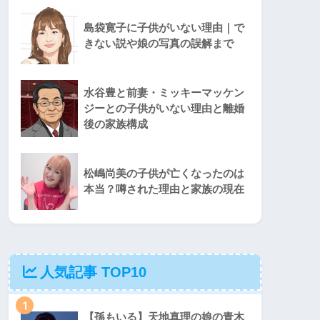
島袋寛子に子供がいない理由｜で
きない説や娘の写真の誤解まで
水谷豊と前妻・ミッキーマッケン
ジーとの子供がいない理由と離婚
後の家族構成
松嶋尚美の子供が亡くなったのは
本当？噂された理由と家族の現在
人気記事 TOP10
1
【孫もいる】天地真理の娘の青木