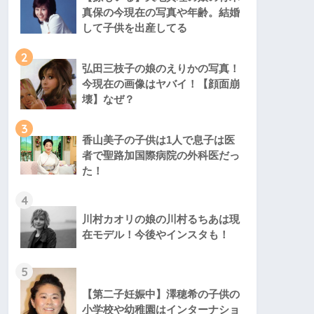
真保の今現在の写真や年齢。結婚
して子供を出産してる
2
弘田三枝子の娘のえりかの写真！
今現在の画像はヤバイ！【顔面崩
壊】なぜ？
3
香山美子の子供は1人で息子は医
者で聖路加国際病院の外科医だっ
た！
4
川村カオリの娘の川村るちあは現
在モデル！今後やインスタも！
5
【第二子妊娠中】澤穂希の子供の
小学校や幼稚園はインターナショ