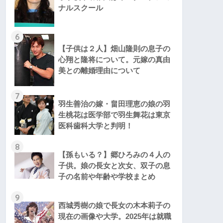
ナルスクール
6
【子供は２人】畑山隆則の息子の
心翔と隆将について。元嫁の真由
美との離婚理由について
7
羽生善治の嫁・畠田理恵の娘の羽
生桃花は医学部で羽生舞花は東京
医科歯科大学と判明！
8
【孫もいる？】郷ひろみの４人の
子供。娘の長女と次女、双子の息
子の名前や年齢や学校まとめ
9
西城秀樹の娘で長女の木本莉子の
現在の画像や大学。2025年は就職