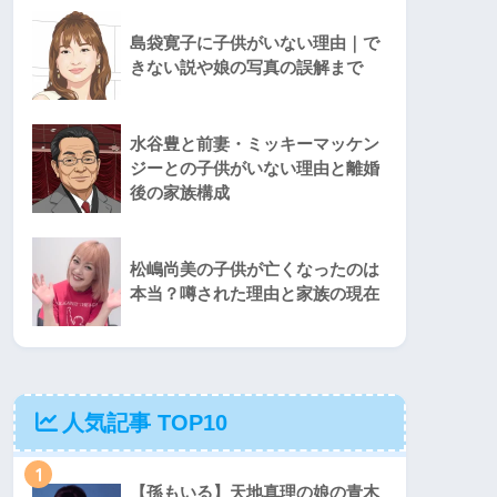
島袋寛子に子供がいない理由｜で
きない説や娘の写真の誤解まで
水谷豊と前妻・ミッキーマッケン
ジーとの子供がいない理由と離婚
後の家族構成
松嶋尚美の子供が亡くなったのは
本当？噂された理由と家族の現在
人気記事 TOP10
1
【孫もいる】天地真理の娘の青木