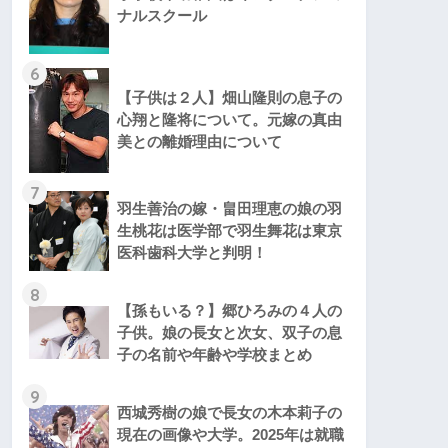
ナルスクール
6
【子供は２人】畑山隆則の息子の
心翔と隆将について。元嫁の真由
美との離婚理由について
7
羽生善治の嫁・畠田理恵の娘の羽
生桃花は医学部で羽生舞花は東京
医科歯科大学と判明！
8
【孫もいる？】郷ひろみの４人の
子供。娘の長女と次女、双子の息
子の名前や年齢や学校まとめ
9
西城秀樹の娘で長女の木本莉子の
現在の画像や大学。2025年は就職