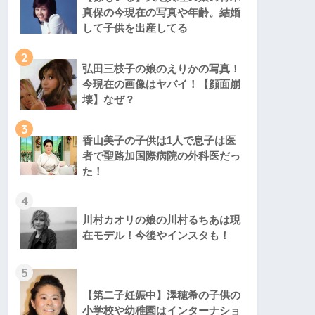
真保の今現在の写真や年齢。結婚
して子供を出産してる
2
弘田三枝子の娘のえりかの写真！
今現在の画像はヤバイ！【顔面崩
壊】なぜ？
3
香山美子の子供は1人で息子は医
者で聖路加国際病院の外科医だっ
た！
4
川村カオリの娘の川村るちあは現
在モデル！今後やインスタも！
5
【第二子妊娠中】澤穂希の子供の
小学校や幼稚園はインターナショ