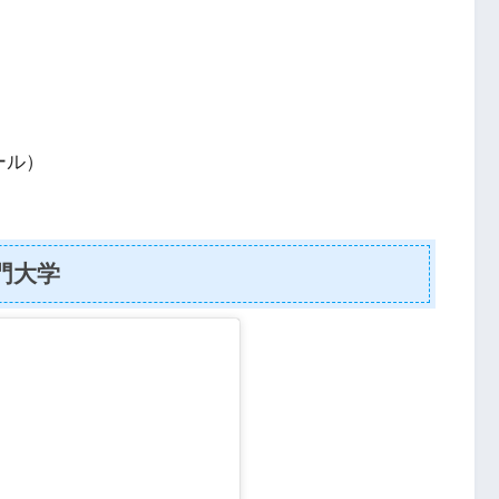
ール）
門大学