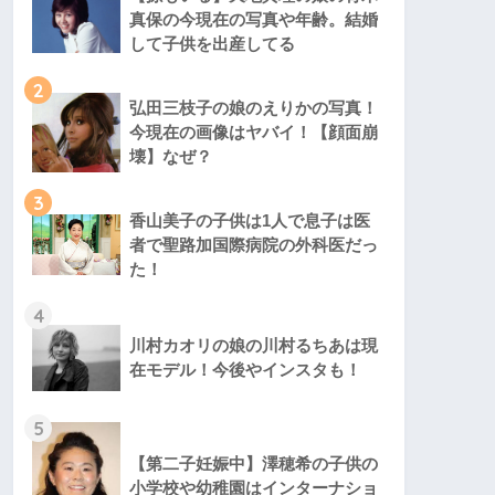
真保の今現在の写真や年齢。結婚
して子供を出産してる
2
弘田三枝子の娘のえりかの写真！
今現在の画像はヤバイ！【顔面崩
壊】なぜ？
3
香山美子の子供は1人で息子は医
者で聖路加国際病院の外科医だっ
た！
4
川村カオリの娘の川村るちあは現
在モデル！今後やインスタも！
5
【第二子妊娠中】澤穂希の子供の
小学校や幼稚園はインターナショ