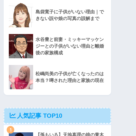
島袋寛子に子供がいない理由｜で
きない説や娘の写真の誤解まで
水谷豊と前妻・ミッキーマッケン
ジーとの子供がいない理由と離婚
後の家族構成
松嶋尚美の子供が亡くなったのは
本当？噂された理由と家族の現在
人気記事 TOP10
1
【孫もいる】天地真理の娘の青木