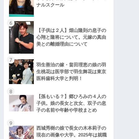
ナルスクール
6
【子供は２人】畑山隆則の息子の
心翔と隆将について。元嫁の真由
美との離婚理由について
7
羽生善治の嫁・畠田理恵の娘の羽
生桃花は医学部で羽生舞花は東京
医科歯科大学と判明！
8
【孫もいる？】郷ひろみの４人の
子供。娘の長女と次女、双子の息
子の名前や年齢や学校まとめ
9
西城秀樹の娘で長女の木本莉子の
現在の画像や大学。2025年は就職