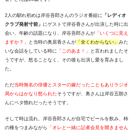
2人の馴れ初めは岸谷吾郎さんのラジオ番組に
「レディオ
クラブ発射寸前」
にゲストで岸谷香さんが出演した時に出
会い、年齢の話題になり、岸谷吾郎さんが
「いくつに見え
ますか？」
と当時の奥居香さんが
「全くわからない」
みた
いな会話をしている時に
「このあま！」
と言われましたそ
うですが、怒ることなく、その後も出演し愛を育みまし
た。
ただ
当時無名の俳優とスターの嫁だったこともありラジオ
局からはかなり怒られた
そうですが、奥さんは岸谷五朗さ
んにベタ惚れだったそうです。
そして時は流れ、岸谷吾郎さんが自宅でビールを飲み、柿
の種をつまみながら
「オレと一緒に記者会見を開きません