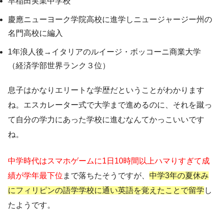
早稲田実業中学校
慶應ニューヨーク学院高校に進学しニュージャージー州の
名門高校に編入
1年浪人後→イタリアのルイージ・ボッコーニ商業大学
（経済学部世界ランク３位）
息子はかなりエリートな学歴だということがわかります
ね。エスカレーター式で大学まで進めるのに、それを蹴っ
て自分の学力にあった学校に進むなんてかっこいいです
ね。
中学時代はスマホゲームに1日10時間以上ハマりすぎて成
績が学年最下位
まで落ちたそうですが、
中学3年の夏休み
にフィリピンの語学学校に通い英語を覚えたことで留学
し
たようです。