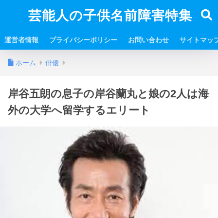
芸能人の子供名前障害特集
運営者情報
プライバシーポリシー
お問い合わせ
サイトマッ
ホーム
俳優
岸谷五朗の息子の岸谷蘭丸と娘の2人は海
外の大学へ留学するエリート