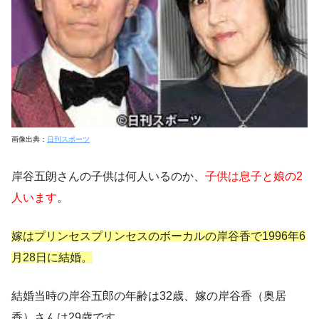
画像出典：
日刊スポーツ
岸谷五朗さんの子供は何人いるのか、
子供は息子と娘の2
人います
。
嫁はプリンセスプリンセスのボーカルの岸谷香で1996年6
月28日に結婚。
結婚当時の岸谷五郎の年齢は32歳、嫁の岸谷香（奥居
香）さんは29歳です。