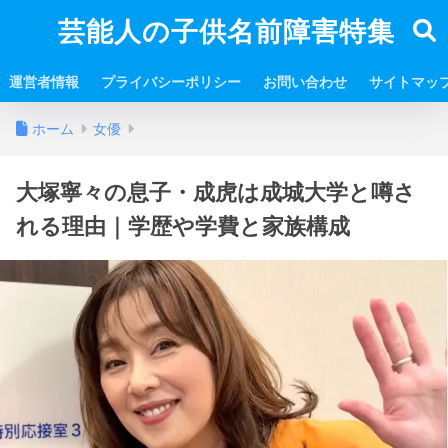
芸能人の子供名前障害特集
運営者情報
プライバシーポリシー
お問い合わせ
サイトマッ
ホーム
女優
大塚寧々の息子・成虎は成城大学と噂さ
れる理由｜学歴や学費と家族構成