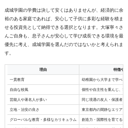
成城学園の学費は決して安くはありませんが、経済的に余
裕のある家庭であれば、安心して子供に多彩な経験を積ま
せる投資先として納得できる選択となります。大塚寧々さ
んご自身も、息子さんが安心して学び成長できる環境を最
優先に考え、成城学園を選んだのではないかと考えられま
す。
理由
特徴や
一貫教育
幼稚園から大学まで学べる
自由な校風
個性や自主性を重んじ、芸
芸能人や著名人が多い
同じ境遇の友人・保護者と
立地・治安の良さ
東京都内の閑静なエリアで
グローバルな教育・多様なカリキュラム
創造力・国際性を育てる教