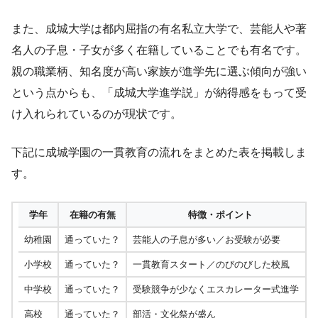
また、成城大学は都内屈指の有名私立大学で、芸能人や著
名人の子息・子女が多く在籍していることでも有名です。
親の職業柄、知名度が高い家族が進学先に選ぶ傾向が強い
という点からも、「成城大学進学説」が納得感をもって受
け入れられているのが現状です。
下記に成城学園の一貫教育の流れをまとめた表を掲載しま
す。
学年
在籍の有無
特徴・ポイント
幼稚園
通っていた？
芸能人の子息が多い／お受験が必要
小学校
通っていた？
一貫教育スタート／のびのびした校風
中学校
通っていた？
受験競争が少なくエスカレーター式進学
高校
通っていた？
部活・文化祭が盛ん