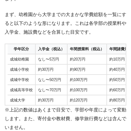
まず、幼稚園から大学までの大まかな学費総額を一覧にす
ると以下のような形になります。これは各学部の授業料や
入学金、施設費などを合算した目安です。
学年区分
入学金（税込）
年間授業料（税込）
年間諸費用
成城幼稚園
なし〜5万円
約20万円
約10万円
成城小学校
約30万円
約90万円
約40万円
成城中学校
なし〜50万円
約100万円
約50万円
成城高等学校
なし〜70万円
約100万円
約60万円
成城大学
約30万円
約120万円
約80万円
※上記の数値はあくまで目安で、学部や年度によって変動
します。また、寄付金や教材費、修学旅行費などは含んで
いません。