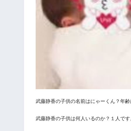
武藤静香の
子供
の
名前
はにゃーくん？
年齢
武藤静香の子供は何人いるのか？１人です