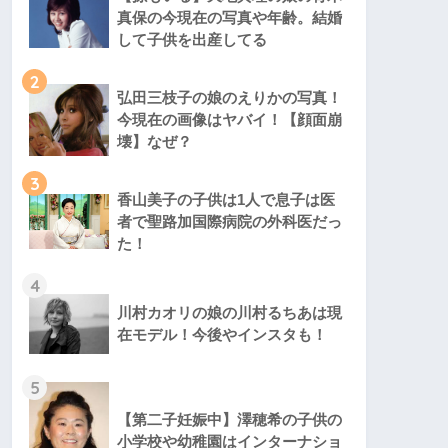
真保の今現在の写真や年齢。結婚
して子供を出産してる
2
弘田三枝子の娘のえりかの写真！
今現在の画像はヤバイ！【顔面崩
壊】なぜ？
3
香山美子の子供は1人で息子は医
者で聖路加国際病院の外科医だっ
た！
4
川村カオリの娘の川村るちあは現
在モデル！今後やインスタも！
5
【第二子妊娠中】澤穂希の子供の
小学校や幼稚園はインターナショ