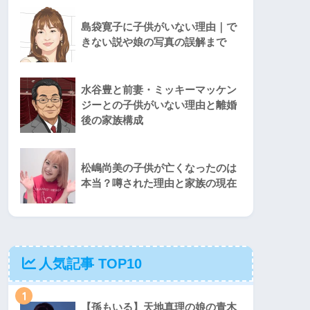
島袋寛子に子供がいない理由｜で
きない説や娘の写真の誤解まで
水谷豊と前妻・ミッキーマッケン
ジーとの子供がいない理由と離婚
後の家族構成
松嶋尚美の子供が亡くなったのは
本当？噂された理由と家族の現在
人気記事 TOP10
1
【孫もいる】天地真理の娘の青木