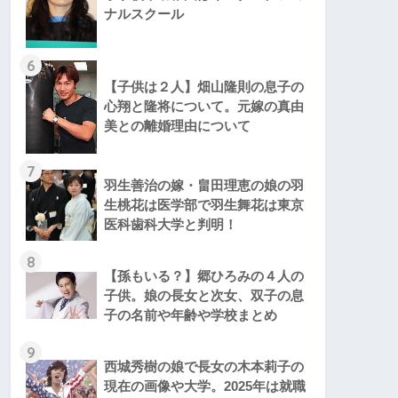
ナルスクール
6
【子供は２人】畑山隆則の息子の
心翔と隆将について。元嫁の真由
美との離婚理由について
7
羽生善治の嫁・畠田理恵の娘の羽
生桃花は医学部で羽生舞花は東京
医科歯科大学と判明！
8
【孫もいる？】郷ひろみの４人の
子供。娘の長女と次女、双子の息
子の名前や年齢や学校まとめ
9
西城秀樹の娘で長女の木本莉子の
現在の画像や大学。2025年は就職