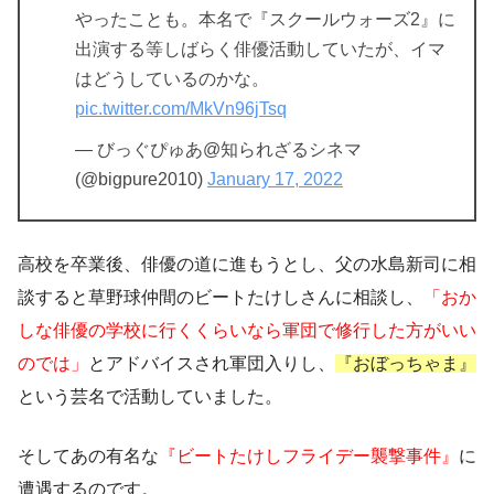
やったことも。本名で『スクールウォーズ2』に
出演する等しばらく俳優活動していたが、イマ
はどうしているのかな。
pic.twitter.com/MkVn96jTsq
— びっぐぴゅあ@知られざるシネマ
(@bigpure2010)
January 17, 2022
高校を卒業後、俳優の道に進もうとし、父の水島新司に相
談すると草野球仲間のビートたけしさんに相談し、
「おか
しな俳優の学校に行くくらいなら軍団で修行した方がいい
のでは」
とアドバイスされ軍団入りし、
『おぼっちゃま』
という芸名で活動していました。
そしてあの有名な
『ビートたけしフライデー襲撃事件』
に
遭遇するのです。