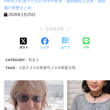
RIKACOの息子たちの大学や長男・渡部樹也と次男・渡部
蓮の学歴まとめ
2026年1月25日
SHARE
LINE
ポスト
シェア
はてブ
CATEGORY :
有名人
TAGS :
息子
水島新司
水島新太郎