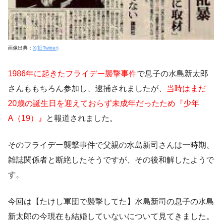
画像出典：
X(旧Twitter)
1986年に起きたフライデー襲撃事件
で息子の水島新太郎
さんももちろん参加し、逮捕されましたが、
当時はまだ
20歳の誕生日を迎えておらず未成年だったため『少年
A（19）』
と報道されました。
そのフライデー襲撃事件で父親の水島新司さんは一時期、
雑誌関係者と断絶したそうですが、その後和解したようで
す。
今回は【たけし軍団で襲撃してた】水島新司の息子の水島
新太郎の今現在も結婚していないについて見てきました。