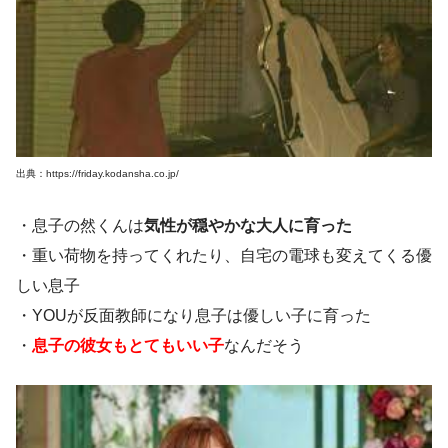
出典：https://friday.kodansha.co.jp/
・息子の然くんは
気性が穏やかな大人に育った
・重い荷物を持ってくれたり、自宅の電球も変えてくる優
しい息子
・YOUが反面教師になり息子は優しい子に育った
・
息子の彼女もとてもいい子
なんだそう