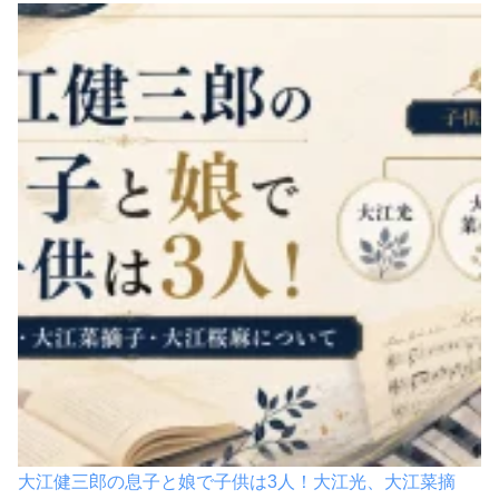
大江健三郎の息子と娘で子供は3人！大江光、大江菜摘