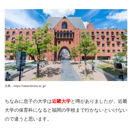
出典：https://www.kindai.ac.jp/
ちなみに息子の大学は
近畿大学
と噂がありましたが、
近畿
大学の保育科になると福岡の学校まで行かないといけない
ので違うと思います
。