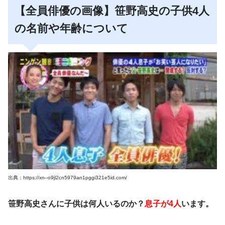
【全員俳優の画像】笹野高史の子供4人
の名前や年齢について
出典：https://xn--o9jl2cn5979an1pggi321e5id.com/
笹野高史さんに子供は何人いるのか？
息子が4人
います。