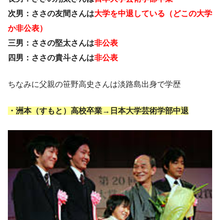
次男：ささの友間さんは
大学を中退している（どこの大学
か非公表）
三男：ささの堅太さんは
非公表
四男：ささの貴斗さんは
非公表
ちなみに父親の笹野高史さんは淡路島出身で学歴
・洲本（すもと）高校卒業→日本大学芸術学部中退