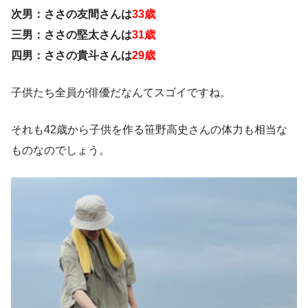
次男：ささの友間さんは
33歳
三男：ささの堅太さんは
31歳
四男：ささの貴斗さんは
29歳
子供たち全員が俳優だなんてスゴイですね。
それも42歳から子供を作る笹野高史さんの体力も相当な
ものなのでしょう。