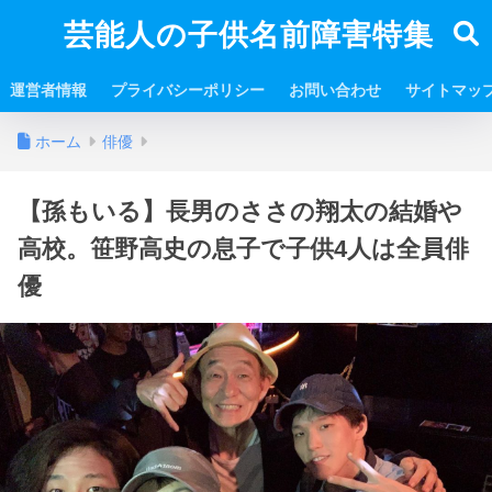
芸能人の子供名前障害特集
運営者情報
プライバシーポリシー
お問い合わせ
サイトマッ
ホーム
俳優
【孫もいる】長男のささの翔太の結婚や
高校。笹野高史の息子で子供4人は全員俳
優