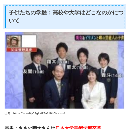
子供たちの学歴：高校や大学はどこなのかにつ
いて
出典：https://xn--u9jy52gltai77a119b6fc.com/
長男：ささの翔太さんは
日本大学芸術学部卒業