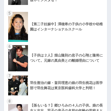
後やインスタも！
5
【第二子妊娠中】澤穂希の子供の小学校や幼稚
園はインターナショナルスクール
6
【子供は２人】畑山隆則の息子の心翔と隆将に
ついて。元嫁の真由美との離婚理由について
7
羽生善治の嫁・畠田理恵の娘の羽生桃花は医学
部で羽生舞花は東京医科歯科大学と判明！
8
【孫もいる？】郷ひろみの４人の子供。娘の長
女と次女、双子の息子の名前や年齢や学校まと