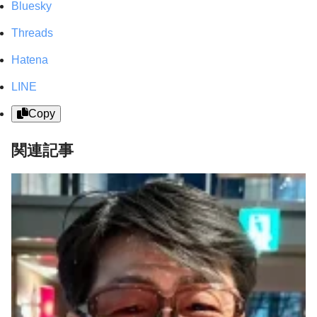
Bluesky
Threads
Hatena
LINE
Copy
関連記事