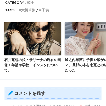
CATEGORY :
歌手
TAGS :
大橋卓弥
子供
石井竜也の娘・サリーナの現在の画
城之内早苗に子供や娘が
像！年齢や学校、インスタについ
マ。旦那の木村忠寛との
て。
だった
コメントを残す