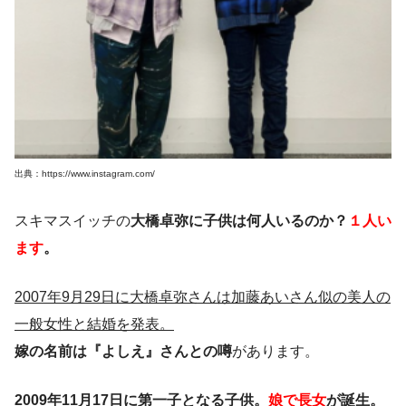
出典：https://www.instagram.com/
スキマスイッチの
大橋卓弥に子供は何人いるのか？
１人い
ます
。
2007年9月29日に大橋卓弥さんは加藤あいさん似の美人の
一般女性と結婚を発表。
嫁の名前は『よしえ』さんとの噂
があります。
2009年11月17日に第一子となる子供。
娘で長女
が誕生。