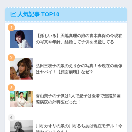
人気記事 TOP10
1
【孫もいる】天地真理の娘の青木真保の今現在
の写真や年齢。結婚して子供を出産してる
2
弘田三枝子の娘のえりかの写真！今現在の画像
はヤバイ！【顔面崩壊】なぜ？
3
香山美子の子供は1人で息子は医者で聖路加国
際病院の外科医だった！
4
川村カオリの娘の川村るちあは現在モデル！今