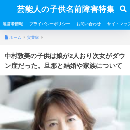
芸能人の子供名前障害特集
運営者情報
プライバシーポリシー
お問い合わせ
サイトマッ
ホーム
実業家
中村敦美の子供は娘が2人おり次女がダウ
ン症だった。旦那と結婚や家族について