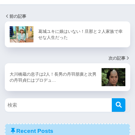
前の記事
葛城ユキに娘はいない！旦那と２人家族で幸
せな人生だった
次の記事
大川橋蔵の息子は2人！長男の丹羽朋廣と次男
の丹羽貞仁はプロデュ…
Recent Posts