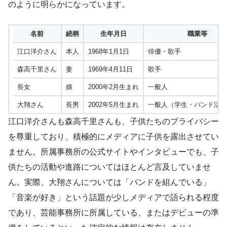
のように明らかになっています。
名前
続柄
生年月日
職業等
江口洋介さん
本人
1968年1月1日
俳優・歌手
森高千里さん
妻
1969年4月11日
歌手
長女
娘
2000年2月生まれ
一般人
大翔さん
長男
2002年5月生まれ
一般人（学生・バンド活動
江口洋介さんも森高千里さんも、子供たちのプライバシー
を尊重しており、積極的にメディアに子供を露出させてい
ません。所属事務所の公式サイトやインタビューでも、子
供たちの活動や進路についてはほとんど言及していませ
ん。実際、大翔さんについては「バンドを組んでいる」
「音楽が好き」という話題が少しメディアで語られる程度
であり、芸能事務所に所属している、またはデビューの準