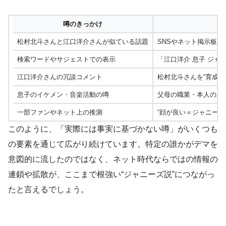
噂のきっかけ
松村北斗さんと江口洋介さんが似ている話題
SNSやネット掲示板で
検索ワードやサジェストでの表示
「江口洋介 息子 ジ
江口洋介さんの冗談コメント
松村北斗さんを“育成
息子のイケメン・音楽活動の噂
父母の職業・本人のバ
一部ファンやネット上の推測
“顔が良い＝ジャニー
このように、「実際には事実に基づかない噂」がいくつも
の要素を通じて広がり続けています。特定の誰かがデマを
意図的に流したのではなく、ネット時代ならではの情報の
連鎖や拡散が、ここまで根強い“ジャニーズ説”につながっ
たと言えるでしょう。