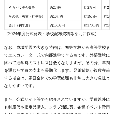
PTA・後援会費等
約2万円
約2万円
約2万
その他（教材・行事等）
約10万円
約15万円
約18
合計（初年度）
約150万円
約170万円
約180
（2024年度公式発表・学校配布資料等を元に作成）
なお、成城学園の大きな特徴は、初等学校から高等学校ま
でエスカレーター式で内部進学できる点です。外部受験に
比べて進学時のストレスは低くなりますが、その分、年間
を通じた学費の支出も長期化します。兄弟姉妹が複数在籍
する場合は、家庭全体での学費総額も非常に大きな負担と
なりやすいです。
また、公式サイト等でも紹介されていますが、学費以外に
も制服代や指定品購入、クラブ活動費、各種イベント費用