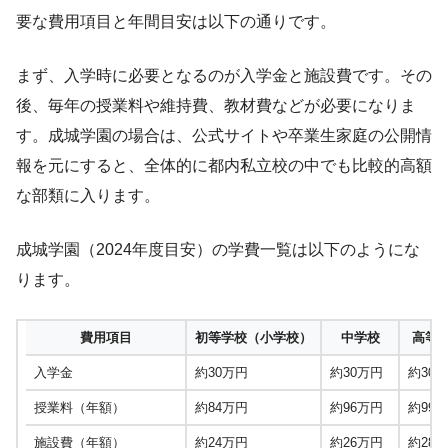
要な費用項目と年間目安は以下の通りです。
まず、入学時に必要となるのが入学金と施設費です。その
後、毎年の授業料や維持費、教材費などが必要になりま
す。成城学園の場合は、公式サイトや卒業生家庭の公開情
報を元にすると、全体的に都内私立校の中でも比較的高額
な部類に入ります。
成城学園（2024年度目安）の学費一覧は以下のようにな
ります。
費用項目
初等学校（小学校）
中学校
高等
入学金
約30万円
約30万円
約30
授業料（年額）
約84万円
約96万円
約99
施設費（年額）
約24万円
約26万円
約28