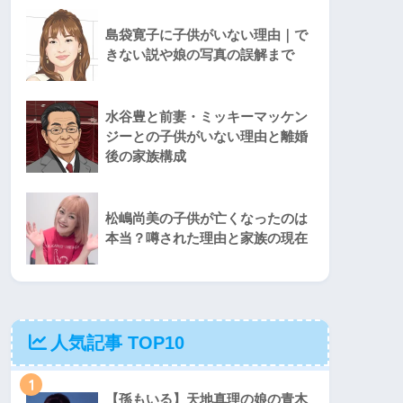
島袋寛子に子供がいない理由｜で
きない説や娘の写真の誤解まで
水谷豊と前妻・ミッキーマッケン
ジーとの子供がいない理由と離婚
後の家族構成
松嶋尚美の子供が亡くなったのは
本当？噂された理由と家族の現在
人気記事 TOP10
1
【孫もいる】天地真理の娘の青木