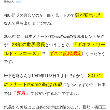
画像出典：
美st
顔が変わった
強い照明の具合なのか、白く見えるので
なんて噂も出たようですね。
2000年に、日本メナード化粧品のcmの専属タレント契約
28年の世界最長
『ギネス・ワー
が、
ということで、
ルド・レコーズ』
ギネス記録認定
で、
になったそう
です。
2017年
岩下志麻さんは1941年1月3日生まれですから、
のメナードのcmの時は76歳
になられますから、日本
『喜寿』
では
でお祝いするお年ですよね。
気品ある美貌はご自身の努力は勿論のこと、旦那・篠田正