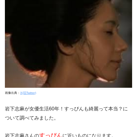
画像出典：
X(旧Twitter)
岩下志麻が女優生活60年！すっぴんも綺麗って本当？
に
ついて調べてみました。
すっぴん
岩下志麻さんの
に近いものになります。