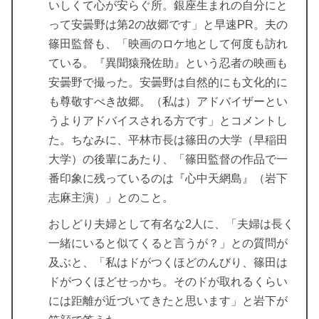
いしくて心が安らぐ所。銀座生まれの自分にと
って安曇野は第2の故郷です」と早速PR。夫の
篠田監督も、「映画のロケ地として何度も訪れ
ている。『異聞猿飛佐助』という忍者の映画も
安曇野で撮った。安曇野は自然的にも文化的に
も尊敬すべき故郷。（私は）アドバイザーとい
うよりアドバイスされる方です」とコメントし
た。ちなみに、平林市長は篠田の大学（早稲田
大学）の後輩にあたり、「篠田監督の作品で一
番印象に残っているのは『心中天網島』（岩下
志麻主演）」とのこと。
おしどり夫婦として有名な2人に、「夫婦は長く
一緒にいると似てくると言うが？」との質問が
及ぶと、「私はドがつくほどのんびり、篠田は
ドがつくほどせっかち。そのドが取れるくらい
には距離が近づいてきたと思います」と岩下が