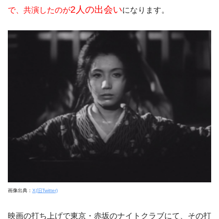
2人の出会い
で、共演したのが
になります。
画像出典：
X(旧Twitter)
映画の打ち上げで東京・赤坂のナイトクラブにて、その打