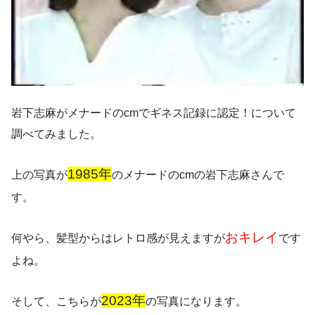
岩下志麻がメナードのcmでギネス記録に認定！
について
調べてみました。
1985年
上の写真が
のメナードのcmの岩下志麻さんで
す。
おキレイ
何やら、髪型からはレトロ感が見えますが
です
よね。
2023年
そして、
こちらが
の写真になります。