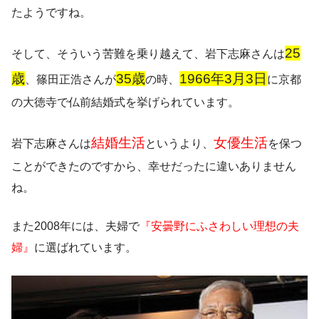
たようですね。
25
そして、そういう苦難を乗り越えて、
岩下志麻さんは
歳
35歳
1966年3月3日
、篠田正浩さんが
の時、
に京都
の大徳寺で仏前結婚式を挙げられています。
結婚生活
女優生活
岩下志麻さんは
というより、
を保つ
ことができたのですから、幸せだったに違いありません
ね。
また2008年には、夫婦で
『安曇野にふさわしい理想の夫
婦』
に選ばれています。