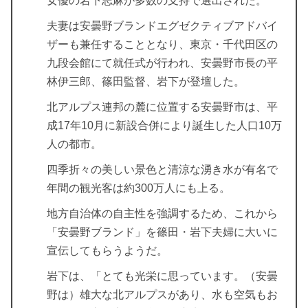
女優の岩下志麻が多数の支持で選出された。
夫妻は安曇野ブランドエグゼクティブアドバイ
ザーも兼任することとなり、東京・千代田区の
九段会館にて就任式が行われ、安曇野市長の平
林伊三郎、篠田監督、岩下が登壇した。
北アルプス連邦の麓に位置する安曇野市は、平
成17年10月に新設合併により誕生した人口10万
人の都市。
四季折々の美しい景色と清涼な湧き水が有名で
年間の観光客は約300万人にも上る。
地方自治体の自主性を強調するため、これから
「安曇野ブランド」を篠田・岩下夫婦に大いに
宣伝してもらうようだ。
岩下は、「とても光栄に思っています。（安曇
野は）雄大な北アルプスがあり、水も空気もお