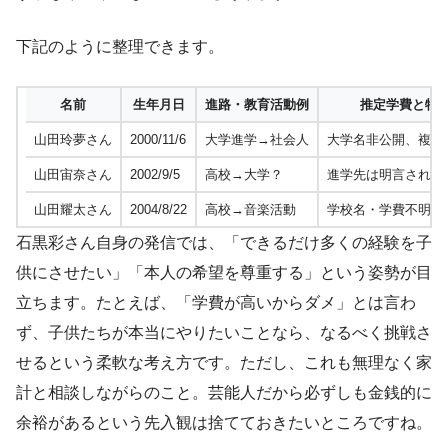
下記のように整理できます。
名前
生年月日
進路・教育活動例
推定学費と特
山田玲夢さん
2000/11/6
大学進学→社会人
大学名非公開、複数
山田宙奈さん
2002/9/5
高校→大学？
進学先は明言されず
山田耀太さん
2004/8/22
高校→音楽活動
学校名・学費不明
石黒彩さん自身の発信では、「できるだけ多くの経験を子
供にさせたい」「本人の希望を尊重する」という姿勢が目
立ちます。たとえば、「学費が高いからダメ」とは言わ
ず、子供たちが本当にやりたいことなら、なるべく挑戦さ
せるという柔軟な考え方です。ただし、これも無理なく家
計と相談しながらのこと。芸能人だから必ずしも金銭的に
余裕があるという先入観は捨てておきたいところですね。