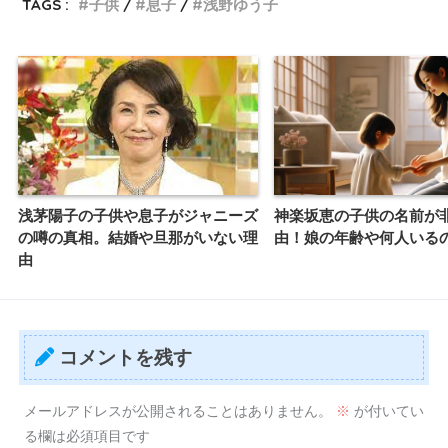
TAGS :
子供
息子
浅野ゆう子
浅茅陽子の子供や息子がジャニーズ
神楽坂恵の子供の名前が
の噂の真相。結婚や旦那がいない理
由！娘の年齢や何人いる
由
コメントを残す
メールアドレスが公開されることはありません。
※
が付いてい
る欄は必須項目です