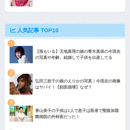
人気記事 TOP10
1
【孫もいる】天地真理の娘の青木真保の今現在
の写真や年齢。結婚して子供を出産してる
2
弘田三枝子の娘のえりかの写真！今現在の画像
はヤバイ！【顔面崩壊】なぜ？
3
香山美子の子供は1人で息子は医者で聖路加国
際病院の外科医だった！