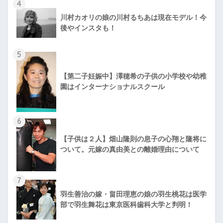
4
川村カオリの娘の川村るちあは現在モデル！今
後やインスタも！
5
【第二子妊娠中】澤穂希の子供の小学校や幼稚
園はインターナショナルスクール
6
【子供は２人】畑山隆則の息子の心翔と隆将に
ついて。元嫁の真由美との離婚理由について
7
羽生善治の嫁・畠田理恵の娘の羽生桃花は医学
部で羽生舞花は東京医科歯科大学と判明！