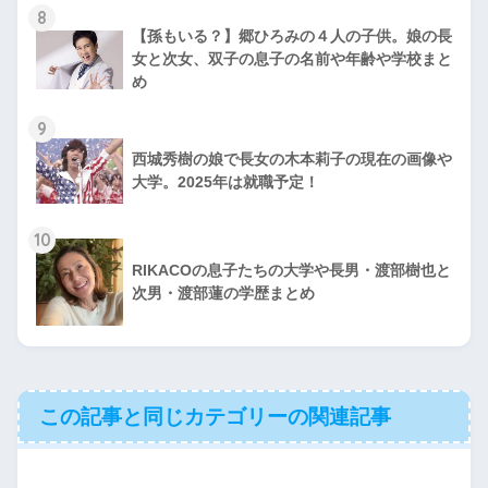
8
【孫もいる？】郷ひろみの４人の子供。娘の長
女と次女、双子の息子の名前や年齢や学校まと
め
9
西城秀樹の娘で長女の木本莉子の現在の画像や
大学。2025年は就職予定！
10
RIKACOの息子たちの大学や長男・渡部樹也と
次男・渡部蓮の学歴まとめ
この記事と同じカテゴリーの関連記事