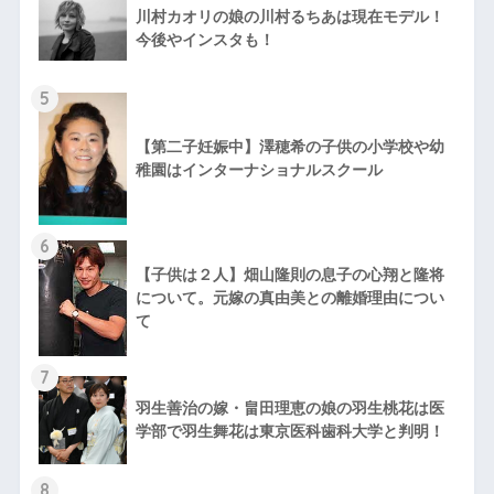
川村カオリの娘の川村るちあは現在モデル！
今後やインスタも！
5
【第二子妊娠中】澤穂希の子供の小学校や幼
稚園はインターナショナルスクール
6
【子供は２人】畑山隆則の息子の心翔と隆将
について。元嫁の真由美との離婚理由につい
て
7
羽生善治の嫁・畠田理恵の娘の羽生桃花は医
学部で羽生舞花は東京医科歯科大学と判明！
8