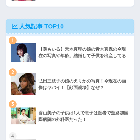
人気記事 TOP10
1
【孫もいる】天地真理の娘の青木真保の今現
在の写真や年齢。結婚して子供を出産してる
2
弘田三枝子の娘のえりかの写真！今現在の画
像はヤバイ！【顔面崩壊】なぜ？
3
香山美子の子供は1人で息子は医者で聖路加国
際病院の外科医だった！
4